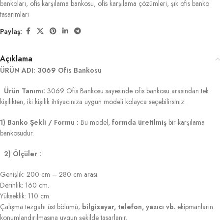
bankoları
,
ofis karşılama bankosu
,
ofis karşılama çözümleri
,
şık ofis banko
tasarımları
Paylaş:
Açıklama
ÜRÜN ADI: 3069 Ofis Bankosu
Ürün Tanımı:
3069 Ofis Bankosu sayesinde ofis bankosu arasından tek
kişilikten, iki kişilik ihtiyacınıza uygun modeli kolayca seçebilirsiniz.
1) Banko Şekli / Formu :
Bu model,
formda üretilmiş
bir karşılama
bankosudur.
2) Ölçüler :
Genişlik: 200 cm – 280 cm arası.
Derinlik: 160 cm.
Yükseklik: 110 cm.
Çalışma tezgahı üst bölümü;
bilgisayar, telefon, yazıcı vb.
ekipmanların
konumlandırılmasına uygun şekilde tasarlanır.