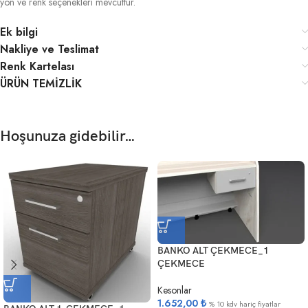
yön ve renk seçenekleri mevcuttur.
Ek bilgi
Nakliye ve Teslimat
Renk Kartelası
ÜRÜN TEMİZLİK
Hoşunuza gidebilir…
BANKO ALT ÇEKMECE_1
ÇEKMECE
Kesonlar
1.652,00
₺
% 10 kdv hariç fiyatlar