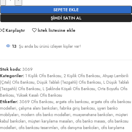
SEPETE EKLE
ŞIMDI SATIN AL
Karşılaştır
İstek listesine ekle
13
Şu anda bu ürünü izleyen kişiler var!
Stok kodu:
3069
Kategoriler:
1 Kişilik Ofis Bankosu
,
2 Kişilik Ofis Bankosu
,
Ahşap Lambirili
(Çıtalı) Ofis Bankosu
,
Düşük Tablalı (Tezgahlı) Ofis Bankosu
,
L Düşük Tablalı
(Tezgahlı) Ofis Bankosu
,
L Şeklinde Köşeli Ofis Bankosu
,
Orta Boyutlu Ofis
Bankosu
,
Yüksek Kasalı Ofis Bankosu
Etiketler:
3069 Ofis Bankosu
,
argeta ofis bankosu
,
argeta ofis ofis bankosu
modelleri
,
çalışma alanı bankoları
,
fabrika giriş bankosu
,
işyeri banko
mobilyaları
,
modern ofis banko modelleri
,
muayenehane bankoları
,
müşteri
kabul bankoları
,
müşteri karşılama masaları
,
ofis banko masası
,
ofis bankosu
modelleri
,
ofis bankosu tasarımları
,
ofis danışma bankoları
,
ofis karşılama