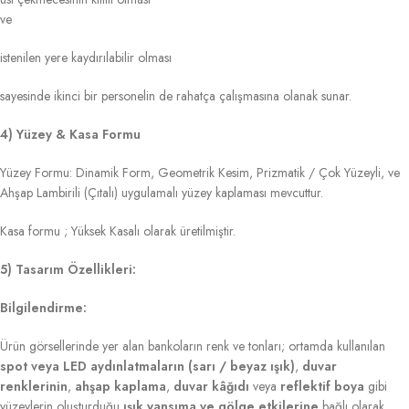
ve
istenilen yere kaydırılabilir olması
sayesinde ikinci bir personelin de rahatça çalışmasına olanak sunar.
4) Yüzey & Kasa Formu
Yüzey Formu: Dinamik Form, Geometrik Kesim, Prizmatik / Çok Yüzeyli, ve
Ahşap Lambirili (Çıtalı) uygulamalı yüzey kaplaması mevcuttur.
Kasa formu ; Yüksek Kasalı olarak üretilmiştir.
5) Tasarım Özellikleri:
Bilgilendirme:
Ürün görsellerinde yer alan bankoların renk ve tonları; ortamda kullanılan
spot veya LED aydınlatmaların (sarı / beyaz ışık)
,
duvar
renklerinin
,
ahşap kaplama
,
duvar kâğıdı
veya
reflektif boya
gibi
yüzeylerin oluşturduğu
ışık yansıma ve gölge etkilerine
bağlı olarak