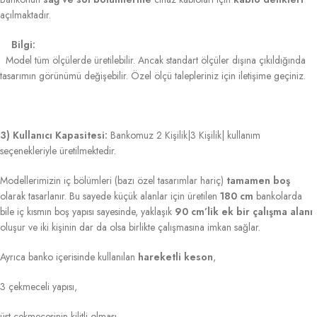
açılmaktadır.
Bilgi:
Model tüm ölçülerde üretilebilir. Ancak standart ölçüler dışına çıkıldığında
tasarımın görünümü değişebilir. Özel ölçü talepleriniz için iletişime geçiniz.
3) Kullanıcı Kapasitesi:
Bankomuz 2 Kişilik|3 Kişilik| kullanım
seçenekleriyle üretilmektedir.
Modellerimizin iç bölümleri (bazı özel tasarımlar hariç)
tamamen boş
olarak tasarlanır. Bu sayede küçük alanlar için üretilen
180 cm
bankolarda
bile iç kısmın boş yapısı sayesinde, yaklaşık
90 cm’lik ek bir çalışma alanı
oluşur ve iki kişinin dar da olsa birlikte çalışmasına imkan sağlar.
Ayrıca banko içerisinde kullanılan
hareketli keson
,
3 çekmeceli yapısı,
üst çekmecesinin kilitli olması