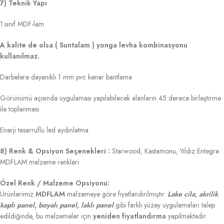
7) Teknik Yapı
1.sınıf MDF-lam
A kalite de olsa ( Suntalam ) yonga levha kombinasyonu
kullanılmaz.
Darbelere dayanıklı 1 mm pvc kenar bantlama
Görünümü açısında uygulaması yapılabilecek alanların 45 derece birleştirme
ile toplanması.
Enerji tasarruflu led aydınlatma
8) Renk & Opsiyon Seçenekleri :
Starwood, Kastamonu, Yıldız Entegre
MDFLAM malzeme renkleri.
Özel Renk / Malzeme Opsiyonu:
Ürünlerimiz
MDFLAM
malzemeye göre fiyatlandırılmıştır.
Lake cila, akrilik
kaplı panel, boyalı panel, laklı panel
gibi farklı yüzey uygulamaları talep
edildiğinde, bu malzemeler için
yeniden fiyatlandırma
yapılmaktadır.