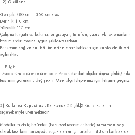
2) Ölçüler :
Genişlik: 280 cm – 360 cm arası.
Derinlik: 110 cm.
Yükseklik: 110 cm.
Çalışma tezgahı üst bölümü;
bilgisayar, telefon, yazıcı vb.
ekipmanların
konumlandırılmasına uygun şekilde tasarlanır.
Bankonun
sağ ve sol bölümlerine
cihaz kabloları için
kablo delikleri
açılmaktadır.
Bilgi:
Model tüm ölçülerde üretilebilir. Ancak standart ölçüler dışına çıkıldığında
tasarımın görünümü değişebilir. Özel ölçü talepleriniz için iletişime geçiniz.
3) Kullanıcı Kapasitesi:
Bankomuz 2 Kişilik|3 Kişilik| kullanım
seçenekleriyle üretilmektedir.
Modellerimizin iç bölümleri (bazı özel tasarımlar hariç)
tamamen boş
olarak tasarlanır. Bu sayede küçük alanlar için üretilen
180 cm
bankolarda