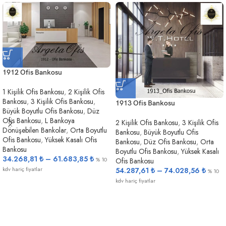
1912 Ofis Bankosu
1 Kişilik Ofis Bankosu
,
2 Kişilik Ofis
Bankosu
,
3 Kişilik Ofis Bankosu
,
1913 Ofis Bankosu
Büyük Boyutlu Ofis Bankosu
,
Düz
Ofis Bankosu
,
L Bankoya
2 Kişilik Ofis Bankosu
,
3 Kişilik Ofis
Dönüşebilen Bankolar
,
Orta Boyutlu
Bankosu
,
Büyük Boyutlu Ofis
Ofis Bankosu
,
Yüksek Kasalı Ofis
Bankosu
,
Düz Ofis Bankosu
,
Orta
Bankosu
Boyutlu Ofis Bankosu
,
Yüksek Kasalı
34.268,81
₺
–
61.683,85
₺
% 10
Ofis Bankosu
kdv hariç fiyatlar
54.287,61
₺
–
74.028,56
₺
% 10
kdv hariç fiyatlar