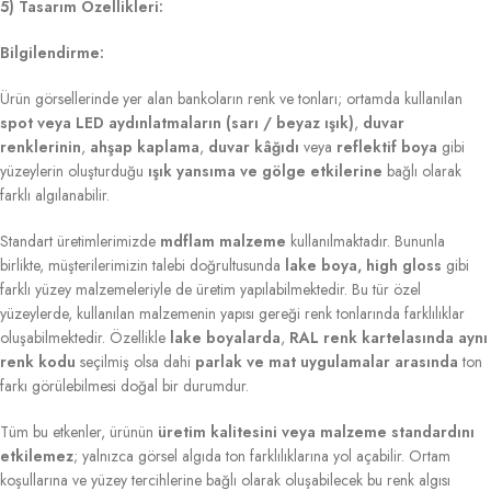
5) Tasarım Özellikleri:
Bilgilendirme:
Ürün görsellerinde yer alan bankoların renk ve tonları; ortamda kullanılan
spot veya LED aydınlatmaların (sarı / beyaz ışık)
,
duvar
renklerinin
,
ahşap kaplama
,
duvar kâğıdı
veya
reflektif boya
gibi
yüzeylerin oluşturduğu
ışık yansıma ve gölge etkilerine
bağlı olarak
farklı algılanabilir.
Standart üretimlerimizde
mdflam malzeme
kullanılmaktadır. Bununla
birlikte, müşterilerimizin talebi doğrultusunda
lake boya, high gloss
gibi
farklı yüzey malzemeleriyle de üretim yapılabilmektedir. Bu tür özel
yüzeylerde, kullanılan malzemenin yapısı gereği renk tonlarında farklılıklar
oluşabilmektedir. Özellikle
lake boyalarda
,
RAL renk kartelasında aynı
renk kodu
seçilmiş olsa dahi
parlak ve mat uygulamalar arasında
ton
farkı görülebilmesi doğal bir durumdur.
Tüm bu etkenler, ürünün
üretim kalitesini veya malzeme standardını
etkilemez
; yalnızca görsel algıda ton farklılıklarına yol açabilir. Ortam
koşullarına ve yüzey tercihlerine bağlı olarak oluşabilecek bu renk algısı