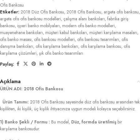
Ofis Bankosu
Etiketler:
2018 Düz Ofis Bankosu
,
2018 Ofis Bankosu
,
argeta ofis bankosu
,
argeta ofis ofis bankosu modelleri
,
çalışma alanı bankoları
,
fabrika giriş
bankosu
,
işyeri banko mobilyaları
,
modern ofis banko modelleri
,
muayenehane bankoları
,
müşteri kabul bankoları
,
müşteri karşılama masaları
,
ofis banko masası
,
ofis bankosu modelleri
,
ofis bankosu tasarımları
,
ofis
danışma bankoları
,
ofis karşılama bankoları
,
ofis karşılama bankosu
,
ofis
karşılama çözümleri
,
şık ofis banko tasarımları
Paylaş:
Açıklama
ÜRÜN ADI: 2018 Ofis Bankosu
Ürün Tanımı:
2018 Ofis Bankosu sayesinde düz ofis bankosu arasından tek
kişilikten, iki kişilik, üç kişilik ihtiyacınıza uygun modeli kolayca seçebilirsiniz.
1) Banko Şekli / Formu :
Bu model,
Düz, formda üretilmiş
bir
karşılama bankosudur.