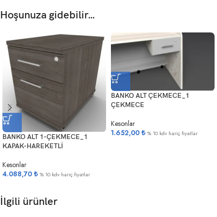
Hoşunuza gidebilir…
BANKO ALT ÇEKMECE_1
ÇEKMECE
Kesonlar
1.652,00
₺
% 10 kdv hariç fiyatlar
BANKO ALT 1-ÇEKMECE_1
KAPAK-HAREKETLİ
Kesonlar
4.088,70
₺
% 10 kdv hariç fiyatlar
İlgili ürünler