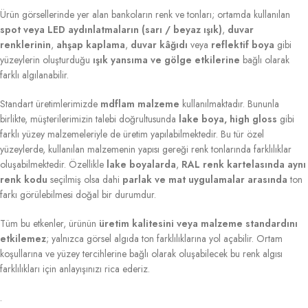
Ürün görsellerinde yer alan bankoların renk ve tonları; ortamda kullanılan
spot veya LED aydınlatmaların (sarı / beyaz ışık)
,
duvar
renklerinin
,
ahşap kaplama
,
duvar kâğıdı
veya
reflektif boya
gibi
yüzeylerin oluşturduğu
ışık yansıma ve gölge etkilerine
bağlı olarak
farklı algılanabilir.
Standart üretimlerimizde
mdflam malzeme
kullanılmaktadır. Bununla
birlikte, müşterilerimizin talebi doğrultusunda
lake boya, high gloss
gibi
farklı yüzey malzemeleriyle de üretim yapılabilmektedir. Bu tür özel
yüzeylerde, kullanılan malzemenin yapısı gereği renk tonlarında farklılıklar
oluşabilmektedir. Özellikle
lake boyalarda
,
RAL renk kartelasında aynı
renk kodu
seçilmiş olsa dahi
parlak ve mat uygulamalar arasında
ton
farkı görülebilmesi doğal bir durumdur.
Tüm bu etkenler, ürünün
üretim kalitesini veya malzeme standardını
etkilemez
; yalnızca görsel algıda ton farklılıklarına yol açabilir. Ortam
koşullarına ve yüzey tercihlerine bağlı olarak oluşabilecek bu renk algısı
farklılıkları için anlayışınızı rica ederiz.
.