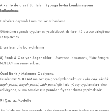
A kalite de olsa ( Suntalam ) yonga levha kombinasyonu
kullanılmaz.
Darbelere dayanıklı 1 mm pvc kenar bantlama
Görünümü açısında uygulaması yapılabilecek alanların 45 derece birleştirme
ile toplanması.
Enerji tasarruflu led aydınlatma
8) Renk & Opsiyon Seçenekleri :
Starwood, Kastamonu, Yıldız Entegre
MDFLAM malzeme renkleri.
Özel Renk / Malzeme Opsiyonu:
Ürünlerimiz
MDFLAM
malzemeye göre fiyatlandırılmıştır.
Lake cila, akrilik
kaplı panel, boyalı panel, laklı panel
gibi farklı yüzey uygulamaları talep
edildiğinde, bu malzemeler için
yeniden fiyatlandırma
yapılmaktadır.
9) Çapraz Modeller
Bu ürünle aynı kasa yapısında, daha ekonomik tasarım farkları sunan benzer