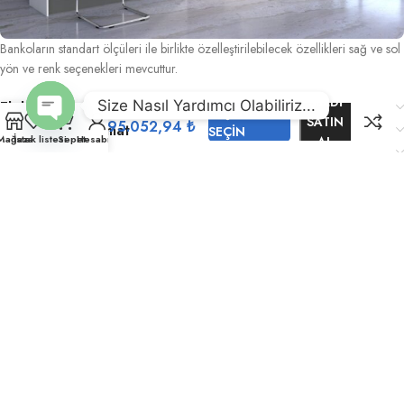
Bankoların standart ölçüleri ile birlikte özelleştirilebilecek özellikleri sağ ve sol
yön ve renk seçenekleri mevcuttur.
71.289,71
₺
ŞIMDI
–
Size Nasıl Yardımcı Olabiliriz...
1961
Ek bilgi
SEÇENEKLERI
SATIN
Ofis
95.052,94
₺
Nakliye ve Teslimat
SEÇIN
Open
Bankosu
Mağaza
İstek listesi
Sepet
Hesabım
AL
% 10 kdv hariç
Renk Kartelası
chaty
fiyatlar
ÜRÜN TEMİZLİK
Hoşunuza gidebilir…
BANKO ALT ÇEKMECE_1