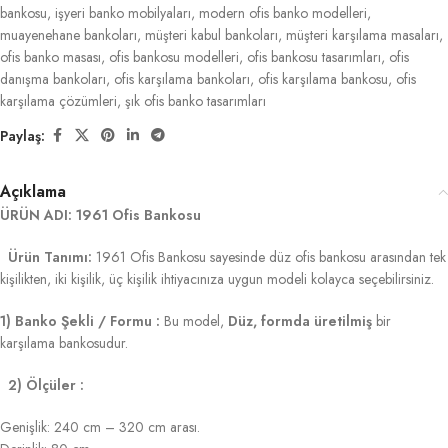
bankosu
,
işyeri banko mobilyaları
,
modern ofis banko modelleri
,
muayenehane bankoları
,
müşteri kabul bankoları
,
müşteri karşılama masaları
,
ofis banko masası
,
ofis bankosu modelleri
,
ofis bankosu tasarımları
,
ofis
danışma bankoları
,
ofis karşılama bankoları
,
ofis karşılama bankosu
,
ofis
karşılama çözümleri
,
şık ofis banko tasarımları
Paylaş:
Açıklama
ÜRÜN ADI: 1961 Ofis Bankosu
Ürün Tanımı:
1961 Ofis Bankosu sayesinde düz ofis bankosu arasından tek
kişilikten, iki kişilik, üç kişilik ihtiyacınıza uygun modeli kolayca seçebilirsiniz.
1) Banko Şekli / Formu :
Bu model,
Düz, formda üretilmiş
bir
karşılama bankosudur.
2) Ölçüler :
Genişlik: 240 cm – 320 cm arası.