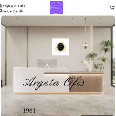
Navigasyona atla
Ana içeriğe atla