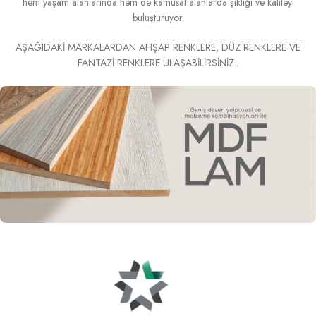
hem yaşam alanlarında hem de kamusal alanlarda şıklığı ve kaliteyi
buluşturuyor.
AŞAĞIDAKİ MARKALARDAN AHŞAP RENKLERE, DÜZ RENKLERE VE
FANTAZİ RENKLERE ULAŞABİLİRSİNİZ..