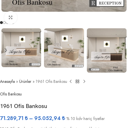
Büyütmek için tıklayın
Anasayfa
»
Ürünler
»
1961 Ofis Bankosu
Ofis Bankosu
1961 Ofis Bankosu
71.289,71
₺
–
95.052,94
₺
% 10 kdv hariç fiyatlar