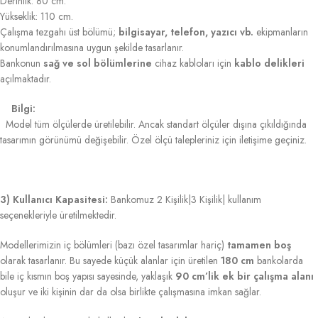
Derinlik: 80 cm.
Yükseklik: 110 cm.
Çalışma tezgahı üst bölümü;
bilgisayar, telefon, yazıcı vb.
ekipmanların
konumlandırılmasına uygun şekilde tasarlanır.
Bankonun
sağ ve sol bölümlerine
cihaz kabloları için
kablo delikleri
açılmaktadır.
Bilgi:
Model tüm ölçülerde üretilebilir. Ancak standart ölçüler dışına çıkıldığında
tasarımın görünümü değişebilir. Özel ölçü talepleriniz için iletişime geçiniz.
3) Kullanıcı Kapasitesi:
Bankomuz 2 Kişilik|3 Kişilik| kullanım
seçenekleriyle üretilmektedir.
Modellerimizin iç bölümleri (bazı özel tasarımlar hariç)
tamamen boş
olarak tasarlanır. Bu sayede küçük alanlar için üretilen
180 cm
bankolarda
bile iç kısmın boş yapısı sayesinde, yaklaşık
90 cm’lik ek bir çalışma alanı
oluşur ve iki kişinin dar da olsa birlikte çalışmasına imkan sağlar.