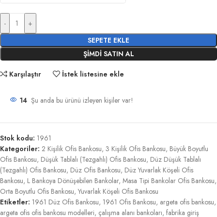
-
+
SEPETE EKLE
ŞIMDI SATIN AL
Karşılaştır
İstek listesine ekle
14
Şu anda bu ürünü izleyen kişiler var!
Stok kodu:
1961
Kategoriler:
2 Kişilik Ofis Bankosu
,
3 Kişilik Ofis Bankosu
,
Büyük Boyutlu
Ofis Bankosu
,
Düşük Tablalı (Tezgahlı) Ofis Bankosu
,
Düz Düşük Tablalı
(Tezgahlı) Ofis Bankosu
,
Düz Ofis Bankosu
,
Düz Yuvarlak Köşeli Ofis
Bankosu
,
L Bankoya Dönüşebilen Bankolar
,
Masa Tipi Bankolar Ofis Bankosu
,
Orta Boyutlu Ofis Bankosu
,
Yuvarlak Köşeli Ofis Bankosu
Etiketler:
1961 Düz Ofis Bankosu
,
1961 Ofis Bankosu
,
argeta ofis bankosu
,
argeta ofis ofis bankosu modelleri
,
çalışma alanı bankoları
,
fabrika giriş