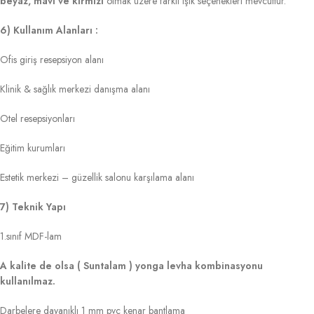
beyaz, mavi ve kırmızı
olmak üzere farklı ışık seçenekleri mevcuttur.
6) Kullanım Alanları :
Ofis giriş resepsiyon alanı
Klinik & sağlık merkezi danışma alanı
Otel resepsiyonları
Eğitim kurumları
Estetik merkezi – güzellik salonu karşılama alanı
7) Teknik Yapı
1.sınıf MDF-lam
A kalite de olsa ( Suntalam ) yonga levha kombinasyonu
kullanılmaz.
Darbelere dayanıklı 1 mm pvc kenar bantlama