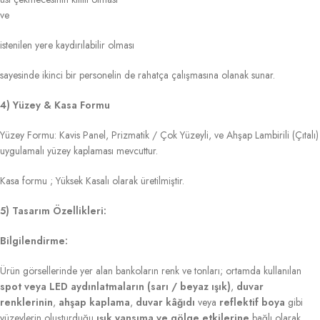
ve
istenilen yere kaydırılabilir olması
sayesinde ikinci bir personelin de rahatça çalışmasına olanak sunar.
4) Yüzey & Kasa Formu
Yüzey Formu: Kavis Panel, Prizmatik / Çok Yüzeyli, ve Ahşap Lambirili (Çıtalı)
uygulamalı yüzey kaplaması mevcuttur.
Kasa formu ; Yüksek Kasalı olarak üretilmiştir.
5) Tasarım Özellikleri:
Bilgilendirme:
Ürün görsellerinde yer alan bankoların renk ve tonları; ortamda kullanılan
spot veya LED aydınlatmaların (sarı / beyaz ışık)
,
duvar
renklerinin
,
ahşap kaplama
,
duvar kâğıdı
veya
reflektif boya
gibi
yüzeylerin oluşturduğu
ışık yansıma ve gölge etkilerine
bağlı olarak