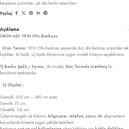
karşılama çözümleri
,
şık ofis banko tasarımları
Paylaş:
Açıklama
ÜRÜN ADI: 1910 Ofis Bankosu
Ürün Tanımı:
1910 Ofis Bankosu sayesinde düz ofis bankosu arasından tek
kişilikten, iki kişilik, üç kişilik ihtiyacınıza uygun modeli kolayca seçebilirsiniz.
1) Banko Şekli / Formu :
Bu model,
Düz, formda üretilmiş
bir
karşılama bankosudur.
2) Ölçüler :
Genişlik: 300 cm – 380 cm arası.
Derinlik: 75 cm.
Yükseklik: 110 cm.
Çalışma tezgahı üst bölümü;
bilgisayar, telefon, yazıcı vb.
ekipmanların
konumlandırılmasına uygun şekilde tasarlanır.
Bankonun
sağ ve sol bölümlerine
cihaz kabloları için
kablo delikleri