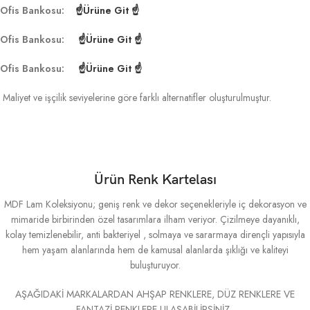
Ofis Bankosu:
☝Ürüne Git ☝
Ofis Bankosu:
☝Ürüne Git ☝
Ofis Bankosu:
☝Ürüne Git ☝
Maliyet ve işçilik seviyelerine göre farklı alternatifler oluşturulmuştur.
Ürün Renk Kartelası
MDF Lam Koleksiyonu; geniş renk ve dekor seçenekleriyle iç dekorasyon ve
mimaride birbirinden özel tasarımlara ilham veriyor. Çizilmeye dayanıklı,
kolay temizlenebilir, anti bakteriyel , solmaya ve sararmaya dirençli yapısıyla
hem yaşam alanlarında hem de kamusal alanlarda şıklığı ve kaliteyi
buluşturuyor.
AŞAĞIDAKİ MARKALARDAN AHŞAP RENKLERE, DÜZ RENKLERE VE
FANTAZİ RENKLERE ULAŞABİLİRSİNİZ..