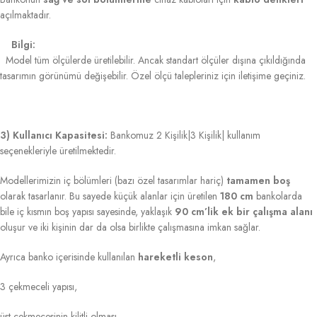
açılmaktadır.
Bilgi:
Model tüm ölçülerde üretilebilir. Ancak standart ölçüler dışına çıkıldığında
tasarımın görünümü değişebilir. Özel ölçü talepleriniz için iletişime geçiniz.
3) Kullanıcı Kapasitesi:
Bankomuz 2 Kişilik|3 Kişilik| kullanım
seçenekleriyle üretilmektedir.
Modellerimizin iç bölümleri (bazı özel tasarımlar hariç)
tamamen boş
olarak tasarlanır. Bu sayede küçük alanlar için üretilen
180 cm
bankolarda
bile iç kısmın boş yapısı sayesinde, yaklaşık
90 cm’lik ek bir çalışma alanı
oluşur ve iki kişinin dar da olsa birlikte çalışmasına imkan sağlar.
Ayrıca banko içerisinde kullanılan
hareketli keson
,
3 çekmeceli yapısı,
üst çekmecesinin kilitli olması