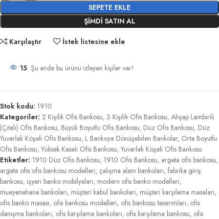
SEPETE EKLE
ŞIMDI SATIN AL
Karşılaştır
İstek listesine ekle
15
Şu anda bu ürünü izleyen kişiler var!
Stok kodu:
1910
Kategoriler:
2 Kişilik Ofis Bankosu
,
3 Kişilik Ofis Bankosu
,
Ahşap Lambirili
(Çıtalı) Ofis Bankosu
,
Büyük Boyutlu Ofis Bankosu
,
Düz Ofis Bankosu
,
Düz
Yuvarlak Köşeli Ofis Bankosu
,
L Bankoya Dönüşebilen Bankolar
,
Orta Boyutlu
Ofis Bankosu
,
Yüksek Kasalı Ofis Bankosu
,
Yuvarlak Köşeli Ofis Bankosu
Etiketler:
1910 Düz Ofis Bankosu
,
1910 Ofis Bankosu
,
argeta ofis bankosu
,
argeta ofis ofis bankosu modelleri
,
çalışma alanı bankoları
,
fabrika giriş
bankosu
,
işyeri banko mobilyaları
,
modern ofis banko modelleri
,
muayenehane bankoları
,
müşteri kabul bankoları
,
müşteri karşılama masaları
,
ofis banko masası
,
ofis bankosu modelleri
,
ofis bankosu tasarımları
,
ofis
danışma bankoları
,
ofis karşılama bankoları
,
ofis karşılama bankosu
,
ofis