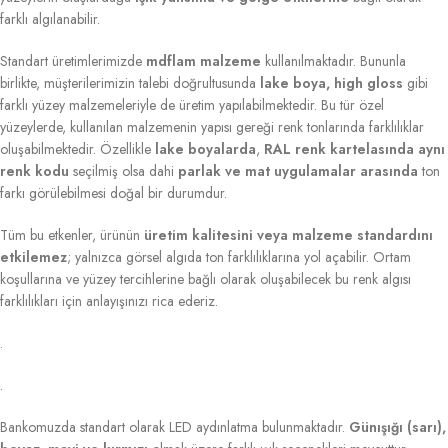
farklı algılanabilir.
Standart üretimlerimizde
mdflam malzeme
kullanılmaktadır. Bununla
birlikte, müşterilerimizin talebi doğrultusunda
lake boya, high gloss
gibi
farklı yüzey malzemeleriyle de üretim yapılabilmektedir. Bu tür özel
yüzeylerde, kullanılan malzemenin yapısı gereği renk tonlarında farklılıklar
oluşabilmektedir. Özellikle
lake boyalarda
,
RAL renk kartelasında aynı
renk kodu
seçilmiş olsa dahi
parlak ve mat uygulamalar arasında
ton
farkı görülebilmesi doğal bir durumdur.
Tüm bu etkenler, ürünün
üretim kalitesini veya malzeme standardını
etkilemez
; yalnızca görsel algıda ton farklılıklarına yol açabilir. Ortam
koşullarına ve yüzey tercihlerine bağlı olarak oluşabilecek bu renk algısı
farklılıkları için anlayışınızı rica ederiz.
.
.
Bankomuzda standart olarak LED aydınlatma bulunmaktadır.
Günışığı (sarı),