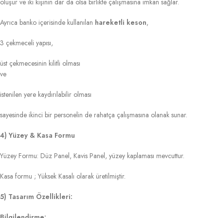
oluşur ve iki kişinin dar da olsa birlikte çalışmasına imkan sağlar.
Ayrıca banko içerisinde kullanılan
hareketli keson
,
3 çekmeceli yapısı,
üst çekmecesinin kilitli olması
ve
istenilen yere kaydırılabilir olması
sayesinde ikinci bir personelin de rahatça çalışmasına olanak sunar.
4) Yüzey & Kasa Formu
Yüzey Formu: Düz Panel, Kavis Panel, yüzey kaplaması mevcuttur.
Kasa formu ; Yüksek Kasalı olarak üretilmiştir.
5) Tasarım Özellikleri:
Bilgilendirme: