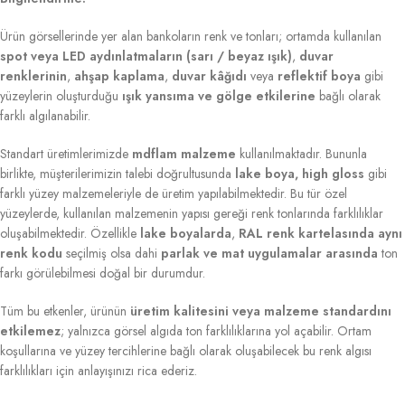
Ürün görsellerinde yer alan bankoların renk ve tonları; ortamda kullanılan
spot veya LED aydınlatmaların (sarı / beyaz ışık)
,
duvar
renklerinin
,
ahşap kaplama
,
duvar kâğıdı
veya
reflektif boya
gibi
yüzeylerin oluşturduğu
ışık yansıma ve gölge etkilerine
bağlı olarak
farklı algılanabilir.
Standart üretimlerimizde
mdflam malzeme
kullanılmaktadır. Bununla
birlikte, müşterilerimizin talebi doğrultusunda
lake boya, high gloss
gibi
farklı yüzey malzemeleriyle de üretim yapılabilmektedir. Bu tür özel
yüzeylerde, kullanılan malzemenin yapısı gereği renk tonlarında farklılıklar
oluşabilmektedir. Özellikle
lake boyalarda
,
RAL renk kartelasında aynı
renk kodu
seçilmiş olsa dahi
parlak ve mat uygulamalar arasında
ton
farkı görülebilmesi doğal bir durumdur.
Tüm bu etkenler, ürünün
üretim kalitesini veya malzeme standardını
etkilemez
; yalnızca görsel algıda ton farklılıklarına yol açabilir. Ortam
koşullarına ve yüzey tercihlerine bağlı olarak oluşabilecek bu renk algısı
farklılıkları için anlayışınızı rica ederiz.