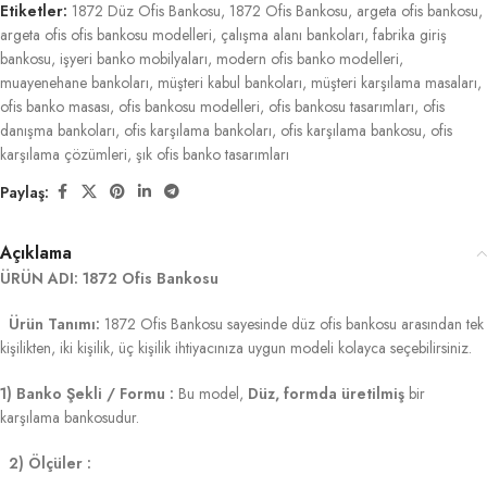
Etiketler:
1872 Düz Ofis Bankosu
,
1872 Ofis Bankosu
,
argeta ofis bankosu
,
argeta ofis ofis bankosu modelleri
,
çalışma alanı bankoları
,
fabrika giriş
bankosu
,
işyeri banko mobilyaları
,
modern ofis banko modelleri
,
muayenehane bankoları
,
müşteri kabul bankoları
,
müşteri karşılama masaları
,
ofis banko masası
,
ofis bankosu modelleri
,
ofis bankosu tasarımları
,
ofis
danışma bankoları
,
ofis karşılama bankoları
,
ofis karşılama bankosu
,
ofis
karşılama çözümleri
,
şık ofis banko tasarımları
Paylaş:
Açıklama
ÜRÜN ADI: 1872 Ofis Bankosu
Ürün Tanımı:
1872 Ofis Bankosu sayesinde düz ofis bankosu arasından tek
kişilikten, iki kişilik, üç kişilik ihtiyacınıza uygun modeli kolayca seçebilirsiniz.
1) Banko Şekli / Formu :
Bu model,
Düz, formda üretilmiş
bir
karşılama bankosudur.
2) Ölçüler :