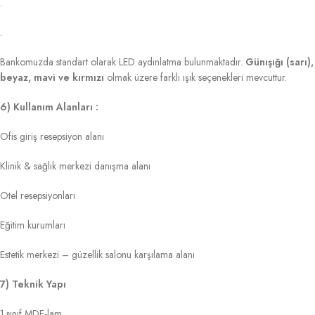
.
.
Bankomuzda standart olarak LED aydınlatma bulunmaktadır.
Günışığı (sarı),
beyaz, mavi ve kırmızı
olmak üzere farklı ışık seçenekleri mevcuttur.
6) Kullanım Alanları :
Ofis giriş resepsiyon alanı
Klinik & sağlık merkezi danışma alanı
Otel resepsiyonları
Eğitim kurumları
Estetik merkezi – güzellik salonu karşılama alanı
7) Teknik Yapı
1.sınıf MDF-lam