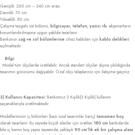
Genişlik: 260 cm – 340 cm arası.
Derinlik: 70 cm.
Yükseklik: 80 cm.
Çalışma tezgahı üst bölümü;
bilgisayar, telefon, yazıcı vb.
ekipmanların
konumlandırılmasına uygun şekilde tasarlanır.
Bankonun
sağ ve sol bölümlerine
cihaz kabloları için
kablo delikleri
açılmaktadır.
Bilgi:
Model tüm ölçülerde üretilebilir. Ancak standart ölçüler dışına çıkıldığında
tasarımın görünümü değişebilir. Özel ölçü talepleriniz için iletişime geçiniz.
3) Kullanıcı Kapasitesi:
Bankomuz 2 Kişilik|3 Kişilik| kullanım
seçenekleriyle üretilmektedir.
Modellerimizin iç bölümleri (bazı özel tasarımlar hariç)
tamamen boş
olarak tasarlanır. Bu sayede küçük alanlar için üretilen
180 cm
bankolarda
bile iç kısmın boş yapısı sayesinde, yaklaşık
90 cm’lik ek bir çalışma alanı