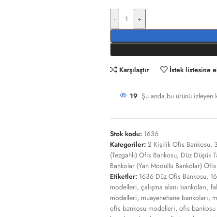
-
+
Karşılaştır
İstek listesine 
19
Şu anda bu ürünü izleyen ki
Stok kodu:
1636
Kategoriler:
2 Kişilik Ofis Bankosu
,
3
(Tezgahlı) Ofis Bankosu
,
Düz Düşük Ta
Bankolar (Yan Modüllü Bankolar) Ofi
Etiketler:
1636 Düz Ofis Bankosu
,
16
modelleri
,
çalışma alanı bankoları
,
fa
modelleri
,
muayenehane bankoları
,
m
ofis bankosu modelleri
,
ofis bankosu 