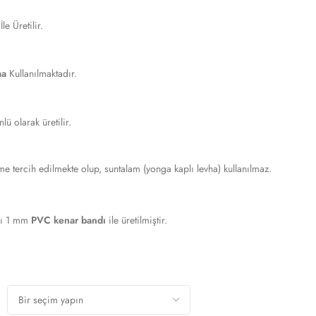
e Üretilir.
ma
Kullanılmaktadır.
IS BANKOSU
ü olarak üretilir.
 tercih edilmekte olup, suntalam (yonga kaplı levha) kullanılmaz.
ı 1 mm
PVC kenar bandı
ile üretilmiştir.