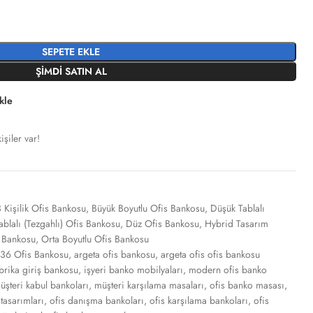
SEPETE EKLE
ŞIMDI SATIN AL
ekle
şiler var!
 Kişilik Ofis Bankosu
,
Büyük Boyutlu Ofis Bankosu
,
Düşük Tablalı
blalı (Tezgahlı) Ofis Bankosu
,
Düz Ofis Bankosu
,
Hybrid Tasarım
s Bankosu
,
Orta Boyutlu Ofis Bankosu
36 Ofis Bankosu
,
argeta ofis bankosu
,
argeta ofis ofis bankosu
brika giriş bankosu
,
işyeri banko mobilyaları
,
modern ofis banko
üşteri kabul bankoları
,
müşteri karşılama masaları
,
ofis banko masası
,
tasarımları
,
ofis danışma bankoları
,
ofis karşılama bankoları
,
ofis