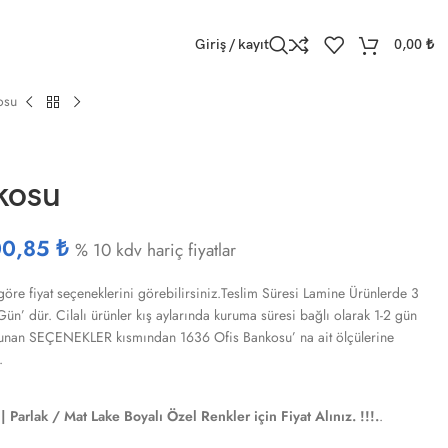
Giriş / kayıt
0,00
₺
osu
kosu
00,85
₺
% 10 kdv hariç fiyatlar
göre fiyat seçeneklerini görebilirsiniz.Teslim Süresi Lamine Ürünlerde 3
n’ dür. Cilalı ürünler kış aylarında kuruma süresi bağlı olarak 1-2 gün
bulunan SEÇENEKLER kısmından 1636 Ofis Bankosu’ na ait ölçülerine
.
| Parlak / Mat Lake Boyalı Özel Renkler için Fiyat Alınız. !!!.
.