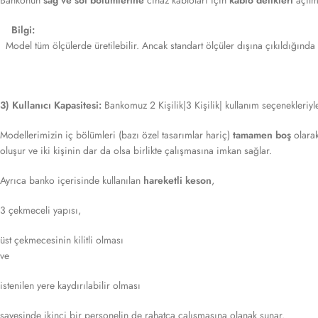
Bankonun
sağ ve sol bölümlerine
cihaz kabloları için
kablo delikleri
açılm
Bilgi:
Model tüm ölçülerde üretilebilir. Ancak standart ölçüler dışına çıkıldığında 
3) Kullanıcı Kapasitesi:
Bankomuz 2 Kişilik|3 Kişilik| kullanım seçenekleriyle
Modellerimizin iç bölümleri (bazı özel tasarımlar hariç)
tamamen boş
olarak
oluşur ve iki kişinin dar da olsa birlikte çalışmasına imkan sağlar.
Ayrıca banko içerisinde kullanılan
hareketli keson
,
3 çekmeceli yapısı,
üst çekmecesinin kilitli olması
ve
istenilen yere kaydırılabilir olması
sayesinde ikinci bir personelin de rahatça çalışmasına olanak sunar.