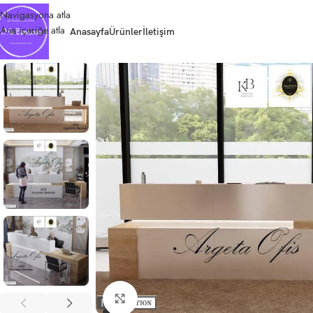
Navigasyona atla
Ana içeriğe atla
Anasayfa
Ürünler
İletişim
Büyütmek için tıklayın