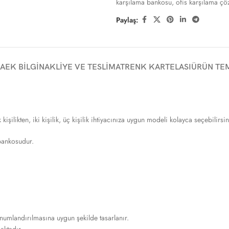
karşılama bankosu
,
ofis karşılama çö
Paylaş:
A
EK BILGI
NAKLIYE VE TESLIMAT
RENK KARTELASI
ÜRÜN TEM
likten, iki kişilik, üç kişilik ihtiyacınıza uygun modeli kolayca seçebilirsin
bankosudur.
umlandırılmasına uygun şekilde tasarlanır.