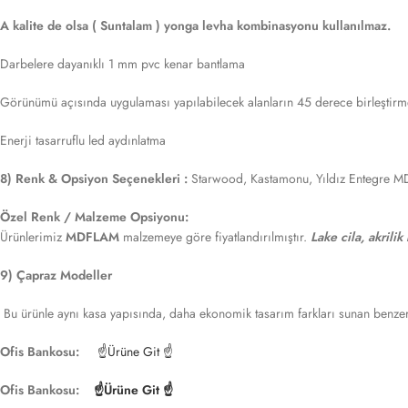
A kalite de olsa ( Suntalam ) yonga levha kombinasyonu kullanılmaz.
Darbelere dayanıklı 1 mm pvc kenar bantlama
Görünümü açısında uygulaması yapılabilecek alanların 45 derece birleştirme
Enerji tasarruflu led aydınlatma
8) Renk & Opsiyon Seçenekleri :
Starwood, Kastamonu, Yıldız Entegre M
Özel Renk / Malzeme Opsiyonu:
Ürünlerimiz
MDFLAM
malzemeye göre fiyatlandırılmıştır.
Lake cila, akrilik
9) Çapraz Modeller
Bu ürünle aynı kasa yapısında, daha ekonomik tasarım farkları sunan benzer
Ofis Bankosu:
☝Ürüne Git ☝
Ofis Bankosu:
☝Ürüne Git ☝