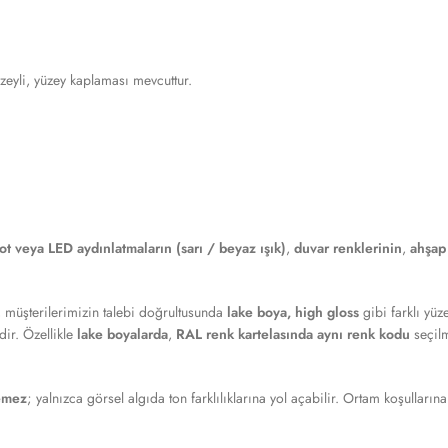
eyli, yüzey kaplaması mevcuttur.
ot veya LED aydınlatmaların (sarı / beyaz ışık)
,
duvar renklerinin
,
ahşap
e, müşterilerimizin talebi doğrultusunda
lake boya, high gloss
gibi farklı yüz
dir. Özellikle
lake boyalarda
,
RAL renk kartelasında aynı renk kodu
seçilm
lemez
; yalnızca görsel algıda ton farklılıklarına yol açabilir. Ortam koşullarına