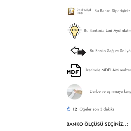
Bu Banko Siparişiniz İl
Bu Bankoda
Led Aydınlat
DE ( OVAL ) OFIS
L ŞEKLINDE KÖŞELI OFIS
U ŞEKLINDE OF
Bu Banko Sağ ve Sol yönl
U
BANKOSU
45° Açılı L Şeklinde Köşeli Ofis
Bankosu
Üretimde
MDFLAM
malzeme
J Şeklinde ( L Yuvarlak Köşeli )
Ofis Bankosu
Darbe ve aşınmaya karş
Klasik L Şeklinde Köşeli Ofis
Bankosu
12
Öğeler son 3 dakika
BANKO ÖLÇÜSÜ SEÇINIZ..