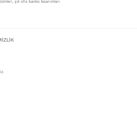
zümleri
,
şık ofis banko tasarımları
İZLİK
iz.