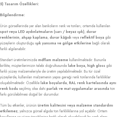
5) Tasarım Özellikleri:
Bilgilendirme:
Ürün görsellerinde yer alan bankoların renk ve tonları; ortamda kullanılan
spot veya LED aydınlatmaların (sarı / beyaz ışık)
,
duvar
renklerinin
,
ahşap kaplama
,
duvar kâğıdı
veya
reflektif boya
gibi
yüzeylerin oluşturduğu
ışık yansıma ve gölge etkilerine
bağlı olarak
farklı algılanabilir.
Standart üretimlerimizde
mdflam malzeme
kullanılmaktadır. Bununla
birlikte, müşterilerimizin talebi doğrultusunda
lake boya, high gloss
gibi
farklı yüzey malzemeleriyle de üretim yapılabilmektedir. Bu tür özel
yüzeylerde, kullanılan malzemenin yapısı gereği renk tonlarında farklılıklar
oluşabilmektedir. Özellikle
lake boyalarda
,
RAL renk kartelasında aynı
renk kodu
seçilmiş olsa dahi
parlak ve mat uygulamalar arasında
ton
farkı görülebilmesi doğal bir durumdur.
Tüm bu etkenler, ürünün
üretim kalitesini veya malzeme standardını
etkilemez
; yalnızca görsel algıda ton farklılıklarına yol açabilir. Ortam
koşullarına ve yüzey tercihlerine bağlı olarak oluşabilecek bu renk algısı