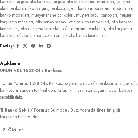
bankosu
,
argeta ofis bankosu
,
argeta ofis ofis bankosu modelleri
,
çalışma
alanı bankoları
,
fabrika giriş bankosu
,
işyeri banko mobilyaları
,
modern ofis
banko modelleri
,
muayenehane bankoları
,
müşteri kabul bankoları
,
müşteri
karşılama masaları
,
ofis banko masası
,
ofis bankosu modelleri
,
ofis bankosu
tasarımları
,
ofis danışma bankoları
,
ofis karşılama bankoları
,
ofis karşılama
bankosu
,
ofis karşılama çözümleri
,
şık ofis banko tasarımları
Paylaş:
Açıklama
ÜRÜN ADI: 1628 Ofis Bankosu
Ürün Tanımı:
1628 Ofis Bankosu sayesinde düz ofis bankosu ve küçük ofis
bankosu arasından tek kişilikten, iki kişilik ihtiyacınıza uygun modeli kolayca
seçebilirsiniz.
1) Banko Şekli / Formu :
Bu model,
Düz, formda üretilmiş
bir
karşılama bankosudur.
2) Ölçüler :