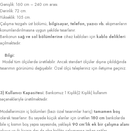
Genişlik: 160 cm – 240 cm arası.
Derinlik: 72 cm.
Yükseklik: 105 cm.
Çalışma tezgahı üst bölümü;
bilgisayar, telefon, yazıcı vb.
ekipmanların
konumlandırılmasına uygun şekilde tasarlanır.
Bankonun
sağ ve sol bölümlerine
cihaz kabloları için
kablo delikleri
açılmaktadır.
Bilgi:
Model tüm ölçülerde üretilebilir. Ancak standart ölçüler dışına çıkıldığında
tasarımın görünümü değişebilir. Özel ölçü talepleriniz için iletişime geçiniz.
3) Kullanıcı Kapasitesi:
Bankomuz 1 Kişilik|2 Kişilik| kullanım
seçenekleriyle üretilmektedir.
Modellerimizin iç bölümleri (bazı özel tasarımlar hariç)
tamamen boş
olarak tasarlanır. Bu sayede küçük alanlar için üretilen
180 cm
bankolarda
bile iç kısmın boş yapısı sayesinde, yaklaşık
90 cm’lik ek bir çalışma alanı
oluşur ve iki kişinin dar da olsa birlikte çalışmasına imkan sağlar.