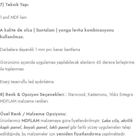
7) Teknik Yapı
1.sınıf MDF-lam
A kalite de olsa ( Suntalam ) yonga levha kombinasyonu
kullanılmaz.
Darbelere dayanıklı 1 mm pvc kenar bantlama
Görünümü açısında uygulaması yapılabilecek alanların 45 derece birleştirme
ile toplanması.
Enerji tasarruflu led aydınlatma
8) Renk & Opsiyon Seçenekleri :
Starwood, Kastamonu, Yıldız Entegre
MDFLAM malzeme renkleri.
Özel Renk / Malzeme Opsiyonu:
Ürünlerimiz
MDFLAM
malzemeye göre fiyatlandırılmıştır.
Lake cila, akrilik
kaplı panel, boyalı panel, laklı panel
gibi farklı yüzey uygulamaları talep
edildiğinde, bu malzemeler için
yeniden fiyatlandırma
yapılmaktadır.