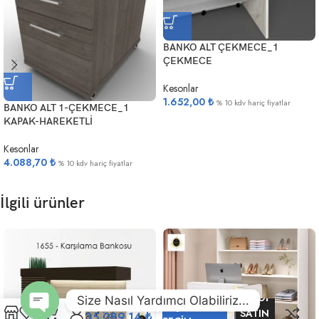
BANKO ALT ÇEKMECE_1
ÇEKMECE
Kesonlar
1.652,00
₺
% 10 kdv hariç fiyatlar
BANKO ALT 1-ÇEKMECE_1
KAPAK-HAREKETLİ
Kesonlar
4.088,70
₺
% 10 kdv hariç fiyatlar
İlgili ürünler
23.392,76
₺
ŞIMDI
–
Size Nasıl Yardımcı Olabiliriz...
1628
SEÇENEKLERI
SATIN
Ofis
35.089,14
₺