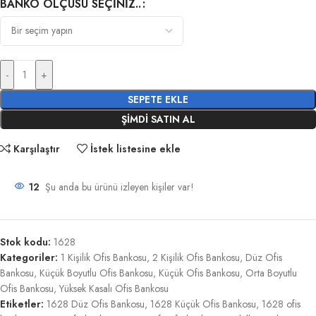
BANKO ÖLÇÜSÜ SEÇINIZ..
-
+
SEPETE EKLE
ŞIMDI SATIN AL
Karşılaştır
İstek listesine ekle
12
Şu anda bu ürünü izleyen kişiler var!
Stok kodu:
1628
Kategoriler:
1 Kişilik Ofis Bankosu
,
2 Kişilik Ofis Bankosu
,
Düz Ofis
Bankosu
,
Küçük Boyutlu Ofis Bankosu
,
Küçük Ofis Bankosu
,
Orta Boyutlu
Ofis Bankosu
,
Yüksek Kasalı Ofis Bankosu
Etiketler:
1628 Düz Ofis Bankosu
,
1628 Küçük Ofis Bankosu
,
1628 ofis