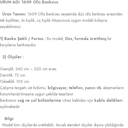
ÜRÜN ADI: 1609 Ofis Bankosu
Ürün Tanımı:
1609 Ofis Bankosu sayesinde düz ofis bankosu arasından
tek kişilikten, iki kişilik, üç kişilik ihtiyacınıza uygun modeli kolayca
seçebilirsiniz.
1) Banko Şekli / Formu :
Bu model,
Düz, formda üretilmiş
bir
karşılama bankosudur.
2) Ölçüler :
Genişlik: 240 cm – 320 cm arası.
Derinlik: 72 cm.
Yükseklik: 105 cm.
Çalışma tezgahı üst bölümü;
bilgisayar, telefon, yazıcı vb.
ekipmanların
konumlandırılmasına uygun şekilde tasarlanır.
Bankonun
sağ ve sol bölümlerine
cihaz kabloları için
kablo delikleri
açılmaktadır.
Bilgi:
Model tüm ölçülerde üretilebilir. Ancak standart ölçüler dışına çıkıldığında