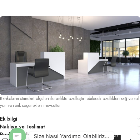
Bankoların standart ölçüleri ile birlikte özelleştirilebilecek özellikleri sağ ve sol
yön ve renk seçenekleri mevcuttur.
Ek bilgi
Nakliye ve Teslimat
49.167,14
₺
Renk Kartelası
ŞIMDI
–
Size Nasıl Yardımcı Olabiliriz...
1609
SEÇENEKLERI