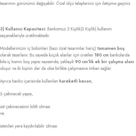
tasarımın görünümü değişebilir. Özel ölçü talepleriniz için iletişime geçiniz.
3) Kullanıcı Kapasitesi:
Bankomuz 2 Kişilik|3 Kişilik| kullanım
seçenekleriyle üretilmektedir.
Modellerimizin iç bölümleri (bazı özel tasarımlar hariç)
tamamen boş
olarak tasarlanır. Bu sayede küçük alanlar için üretilen
180 cm
bankolarda
bile iç kısmın boş yapısı sayesinde, yaklaşık
90 cm’lik ek bir çalışma alanı
oluşur ve iki kişinin dar da olsa birlikte çalışmasına imkan sağlar.
Ayrıca banko içerisinde kullanılan
hareketli keson
,
3 çekmeceli yapısı,
üst çekmecesinin kilitli olması
ve
istenilen yere kaydırılabilir olması