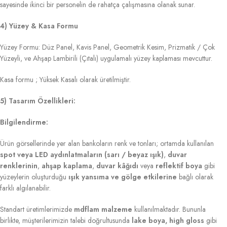
sayesinde ikinci bir personelin de rahatça çalışmasına olanak sunar.
4) Yüzey & Kasa Formu
Yüzey Formu: Düz Panel, Kavis Panel, Geometrik Kesim, Prizmatik / Çok
Yüzeyli, ve Ahşap Lambirili (Çıtalı) uygulamalı yüzey kaplaması mevcuttur.
Kasa formu ; Yüksek Kasalı olarak üretilmiştir.
5) Tasarım Özellikleri:
Bilgilendirme:
Ürün görsellerinde yer alan bankoların renk ve tonları; ortamda kullanılan
spot veya LED aydınlatmaların (sarı / beyaz ışık)
,
duvar
renklerinin
,
ahşap kaplama
,
duvar kâğıdı
veya
reflektif boya
gibi
yüzeylerin oluşturduğu
ışık yansıma ve gölge etkilerine
bağlı olarak
farklı algılanabilir.
Standart üretimlerimizde
mdflam malzeme
kullanılmaktadır. Bununla
birlikte, müşterilerimizin talebi doğrultusunda
lake boya, high gloss
gibi