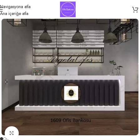
Navigasyona atla
Ana içeriğe atla
Büyütmek için tıklayın