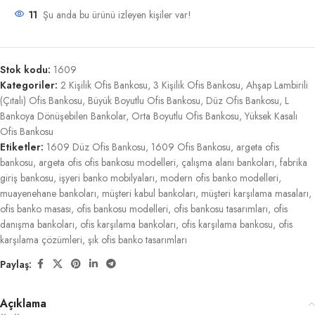
11
Şu anda bu ürünü izleyen kişiler var!
Stok kodu:
1609
Kategoriler:
2 Kişilik Ofis Bankosu
,
3 Kişilik Ofis Bankosu
,
Ahşap Lambirili
(Çıtalı) Ofis Bankosu
,
Büyük Boyutlu Ofis Bankosu
,
Düz Ofis Bankosu
,
L
Bankoya Dönüşebilen Bankolar
,
Orta Boyutlu Ofis Bankosu
,
Yüksek Kasalı
Ofis Bankosu
Etiketler:
1609 Düz Ofis Bankosu
,
1609 Ofis Bankosu
,
argeta ofis
bankosu
,
argeta ofis ofis bankosu modelleri
,
çalışma alanı bankoları
,
fabrika
giriş bankosu
,
işyeri banko mobilyaları
,
modern ofis banko modelleri
,
muayenehane bankoları
,
müşteri kabul bankoları
,
müşteri karşılama masaları
,
ofis banko masası
,
ofis bankosu modelleri
,
ofis bankosu tasarımları
,
ofis
danışma bankoları
,
ofis karşılama bankoları
,
ofis karşılama bankosu
,
ofis
karşılama çözümleri
,
şık ofis banko tasarımları
Paylaş:
Açıklama