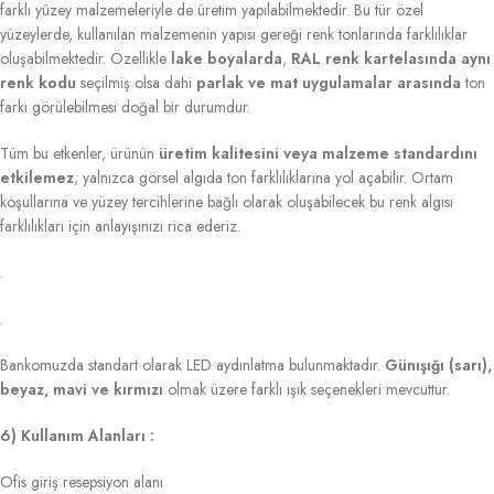
farklı yüzey malzemeleriyle de üretim yapılabilmektedir. Bu tür özel
yüzeylerde, kullanılan malzemenin yapısı gereği renk tonlarında farklılıklar
oluşabilmektedir. Özellikle
lake boyalarda
,
RAL renk kartelasında aynı
renk kodu
seçilmiş olsa dahi
parlak ve mat uygulamalar arasında
ton
farkı görülebilmesi doğal bir durumdur.
Tüm bu etkenler, ürünün
üretim kalitesini veya malzeme standardını
etkilemez
; yalnızca görsel algıda ton farklılıklarına yol açabilir. Ortam
koşullarına ve yüzey tercihlerine bağlı olarak oluşabilecek bu renk algısı
farklılıkları için anlayışınızı rica ederiz.
.
.
Bankomuzda standart olarak LED aydınlatma bulunmaktadır.
Günışığı (sarı),
beyaz, mavi ve kırmızı
olmak üzere farklı ışık seçenekleri mevcuttur.
6) Kullanım Alanları :
Ofis giriş resepsiyon alanı