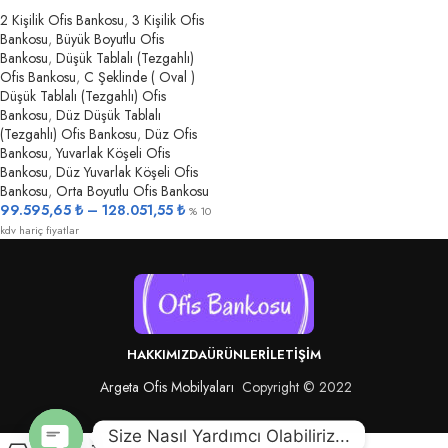
2 Kişilik Ofis Bankosu
,
3 Kişilik Ofis
Bankosu
,
Büyük Boyutlu Ofis
Bankosu
,
Düşük Tablalı (Tezgahlı)
Ofis Bankosu
,
C Şeklinde ( Oval )
Düşük Tablalı (Tezgahlı) Ofis
Bankosu
,
Düz Düşük Tablalı
(Tezgahlı) Ofis Bankosu
,
Düz Ofis
Bankosu
,
Yuvarlak Köşeli Ofis
Bankosu
,
Düz Yuvarlak Köşeli Ofis
Bankosu
,
Orta Boyutlu Ofis Bankosu
99.595,65
₺
–
128.051,55
₺
% 10
kdv hariç fiyatlar
HAKKIMIZDA
ÜRÜNLER
İLETIŞIM
Argeta Ofis Mobilyaları
Copyright © 2022
Size Nasıl Yardımcı Olabiliriz...