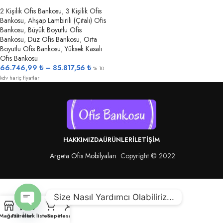
2 Kişilik Ofis Bankosu
,
3 Kişilik Ofis
Bankosu
,
Ahşap Lambirili (Çıtalı) Ofis
Bankosu
,
Büyük Boyutlu Ofis
Bankosu
,
Düz Ofis Bankosu
,
Orta
Boyutlu Ofis Bankosu
,
Yüksek Kasalı
Ofis Bankosu
66.746,99
₺
–
85.817,56
₺
% 10
kdv hariç fiyatlar
HAKKIMIZDA
ÜRÜNLER
İLETIŞIM
Argeta Ofis Mobilyaları
Copyright © 2022
Size Nasıl Yardımcı Olabiliriz...
Open
Mağaza
Filtreler
İstek listesi
Sepet
Hesabım