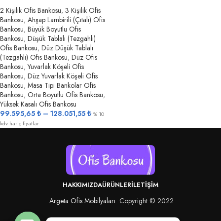
2 Kişilik Ofis Bankosu
,
3 Kişilik Ofis
Bankosu
,
Ahşap Lambirili (Çıtalı) Ofis
Bankosu
,
Büyük Boyutlu Ofis
Bankosu
,
Düşük Tablalı (Tezgahlı)
Ofis Bankosu
,
Düz Düşük Tablalı
(Tezgahlı) Ofis Bankosu
,
Düz Ofis
Bankosu
,
Yuvarlak Köşeli Ofis
Bankosu
,
Düz Yuvarlak Köşeli Ofis
Bankosu
,
Masa Tipi Bankolar Ofis
Bankosu
,
Orta Boyutlu Ofis Bankosu
,
Yüksek Kasalı Ofis Bankosu
99.595,65
₺
–
128.051,55
₺
% 10
kdv hariç fiyatlar
HAKKIMIZDA
ÜRÜNLER
İLETIŞIM
Argeta Ofis Mobilyaları
Copyright © 2022