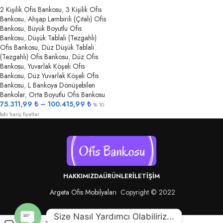
2 Kişilik Ofis Bankosu
,
3 Kişilik Ofis
Bankosu
,
Ahşap Lambirili (Çıtalı) Ofis
Bankosu
,
Büyük Boyutlu Ofis
Bankosu
,
Düşük Tablalı (Tezgahlı)
Ofis Bankosu
,
Düz Düşük Tablalı
(Tezgahlı) Ofis Bankosu
,
Düz Ofis
Bankosu
,
Yuvarlak Köşeli Ofis
Bankosu
,
Düz Yuvarlak Köşeli Ofis
Bankosu
,
L Bankoya Dönüşebilen
Bankolar
,
Orta Boyutlu Ofis Bankosu
75.311,99
₺
–
100.415,99
₺
% 10
kdv hariç fiyatlar
HAKKIMIZDA
ÜRÜNLER
İLETIŞIM
Argeta Ofis Mobilyaları
Copyright © 2022
Size Nasıl Yardımcı Olabiliriz...