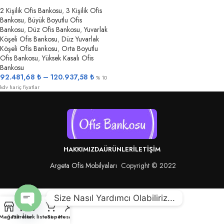
2 Kişilik Ofis Bankosu
,
3 Kişilik Ofis
Bankosu
,
Büyük Boyutlu Ofis
Bankosu
,
Düz Ofis Bankosu
,
Yuvarlak
Köşeli Ofis Bankosu
,
Düz Yuvarlak
Köşeli Ofis Bankosu
,
Orta Boyutlu
Ofis Bankosu
,
Yüksek Kasalı Ofis
Bankosu
92.481,68
₺
–
120.937,58
₺
% 10
kdv hariç fiyatlar
HAKKIMIZDA
ÜRÜNLER
İLETIŞIM
Argeta Ofis Mobilyaları
Copyright © 2022
Size Nasıl Yardımcı Olabiliriz...
Open
Mağaza
Filtreler
İstek listesi
Sepet
Hesabım