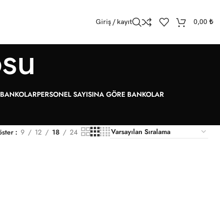
Giriş / kayıt
0,00
₺
osu
E BANKOLAR
PERSONEL SAYISINA GÖRE BANKOLAR
öster
9
12
18
24