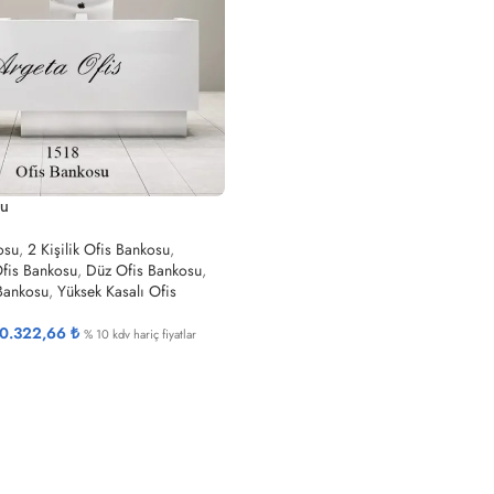
su
osu
,
2 Kişilik Ofis Bankosu
,
Ofis Bankosu
,
Düz Ofis Bankosu
,
 Bankosu
,
Yüksek Kasalı Ofis
0.322,66
₺
% 10 kdv hariç fiyatlar