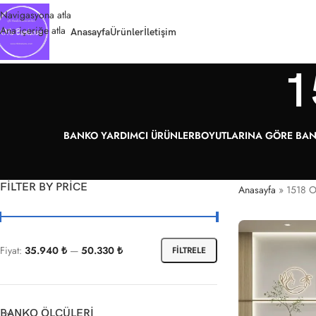
Navigasyona atla
Ana içeriğe atla
Anasayfa
Ürünler
İletişim
1
BANKO YARDIMCI ÜRÜNLER
BOYUTLARINA GÖRE BA
FILTER BY PRICE
Anasayfa
»
1518 O
Fiyat:
35.940 ₺
—
50.330 ₺
FILTRELE
BANKO ÖLÇÜLERI