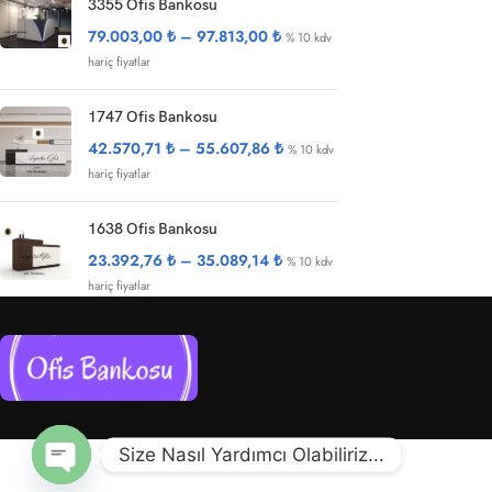
3355 Ofis Bankosu
79.003,00
₺
–
97.813,00
₺
% 10 kdv
hariç fiyatlar
1747 Ofis Bankosu
42.570,71
₺
–
55.607,86
₺
% 10 kdv
hariç fiyatlar
1638 Ofis Bankosu
23.392,76
₺
–
35.089,14
₺
% 10 kdv
hariç fiyatlar
Size Nasıl Yardımcı Olabiliriz...